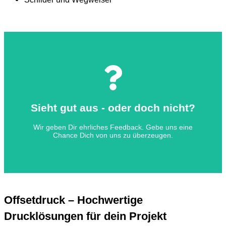
Sag mal Hallo!
Mit unserem Team bekommst Du Vieles aus einer Hand.
Sieht gut aus - oder doch nicht?
der Seite.
Marketing-Aktivitäten mit uns an
Wir geben Dir ehrliches Feedback. Gebe uns eine
Chance Dich von uns zu überzeugen.
Mehr Effizienz bei Deinen
Offsetdruck – Hochwertige
Drucklösungen für dein Projekt